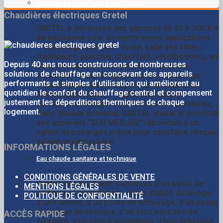
Chaudières Chauffage & Eau chaude
Chaudières électriques Gretel
GRETEL a développé des gammes de 36 à 300 Kw
de puissance pour de nombreuses applications :
– chauffage collectif : école, salle des fêtes,…
(radiateurs, plancher chauffant, aérothermes), en
Depuis 40 ans nous construisons de nombreuses
solo, en appoint ou en secours – process
solutions de chauffage en concevant des appareils
industriel : réchauffage de cuves, chauffage
performants et simples d’utilisation qui améliorent au
d’eau déminéralisée, dégivrage de patinoires,
quotidien le confort du chauffage central et compensent
chimie, pharmacie,… – agro-alimentaire :
justement les déperditions thermiques de chaque
vinification, élevage, contrôle des températures,…
logement.
Dans chaque domaine, GRETEL étudie et construit
des appareils “SUR MESURE” répondant à un
cahier des charges prévis pour satisfaire chaque
exigence particulière.
INFORMATIONS LÉGALES
Eau chaude sanitaire et technique
CONDITIONS GÉNÉRALES DE VENTE
Quels sont les points communs d’un salon de
MENTIONS LÉGALES
coiffure, d’un hammam, d’une station de lavage,
POLITIQUE DE CONFIDENTIALITÉ
d’une laverie, d’un poste de nettoyage, d’un poste
de lavage de chevaux, d’un bloc sanitaire de
ACCÈS RAPIDE
camping, d’un club d’aquabiking, d’une écloserie