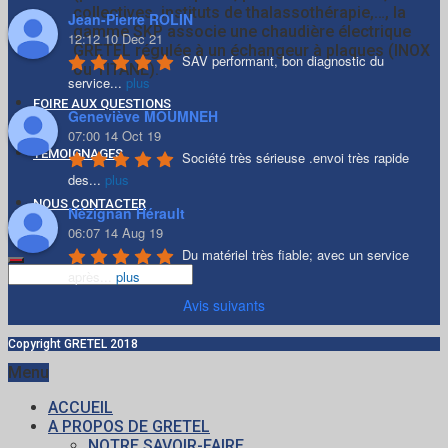
collectives, instituts de thalassothérapie,…, la
Jean-Pierre ROLIN
gamme SKP associe une chaudière électrique
12:12 10 Dec 21
GRETEL régulée à un échangeur à plaques (INOX
SAV performant, bon diagnostic du 
ou TITANE).
service
...
plus
FOIRE AUX QUESTIONS
Geneviève MOUMNEH
07:00 14 Oct 19
TÉMOIGNAGES
Société très sérieuse .envoi très rapide 
des
...
plus
NOUS CONTACTER
Nézignan Hérault
06:07 14 Aug 19
Du matériel très fiable; avec un service 
après
...
plus
Avis suivants
Copyright GRETEL 2018
Menu
ACCUEIL
A PROPOS DE GRETEL
NOTRE SAVOIR-FAIRE