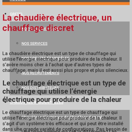
GRETEL
La chaudière électrique, un
chauffage discret
NOTRE SAVOIR-FAIRE
NOS SERVICES
La chaudière électrique est un type de chauffage qui
NOS BREVETS ET MODÈLES
utilise l’énergie électrique pour produire de la chaleur. Il
s’avère moins cher à l’achat que d’autres types de
chauffage, mais il est aussi plus propre et plus silencieux.
NOS RECRUTEMENTS
Le chauffage électrique est un type de
NOS DISTRIBUTEURS
chauffage qui utilise l’énergie
électrique pour produire de la chaleur
CHAUDIÈRES RÉSIDENTIELLES
Le chauffage électrique est un type de chauffage qui
Chaudières électriques de Chauffage Central
utilise l’énergie électrique pour produire de la chaleur. Il
s’agit d’un système très efficace et qui peut être installé
dans une grande variété de configurations. Pas besoin de
Une large gamme qui fait la différence ! Les