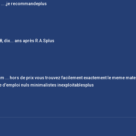
é
...
,je recommande
plus
, dix
...
ans après R.A.S
plus
gsm
...
hors de prix vous trouvez facilement exactement le meme mater
 d'emploi nuls minimalistes inexploitables
plus