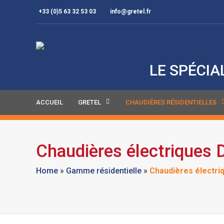
+33 (0)5 63 32 53 03
info@gretel.fr
LE SPÉCIA
ACCUEIL
GRETEL
CHAUDIÈRES RÉSIDENTIELLES
Chaudières électriques 
Home
»
Gamme résidentielle
»
Chaudières électri