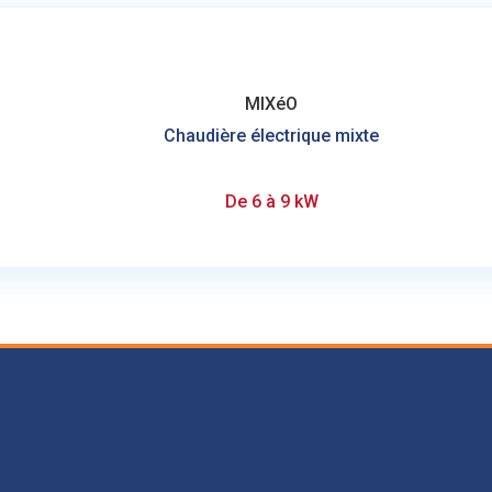
MIXéO
Chaudière électrique mixte
De 6 à 9 kW