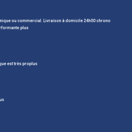
chnique ou commercial. Livraison à domicile 24h00 chrono
erformante.
plus
ue est très pro
plus
us