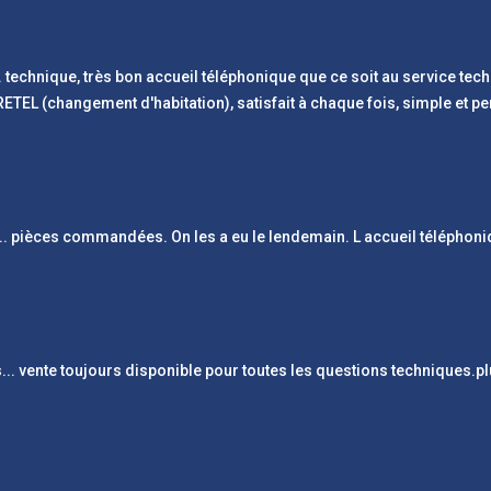
.
technique, très bon accueil téléphonique que ce soit au service te
EL (changement d'habitation), satisfait à chaque fois, simple et p
..
pièces commandées. On les a eu le lendemain. L accueil téléphoniq
s
...
vente toujours disponible pour toutes les questions techniques.
pl