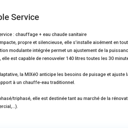
le Service
rvice : chauffage + eau chaude sanitaire
cte, propre et silencieuse, elle s’installe aisément en tou
ulation modulante intégrée permet un ajustement de la puissan
lle est capable de renouveler 140 litres toutes les 30 minute
daptative, la MIXéO anticipe les besoins de puisage et ajuste
pport à un chauffe-eau traditionnel.
phasé/triphasé, elle est destinée tant au marché de la réno
rcial,…).