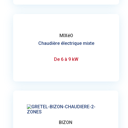
MIXéO
Chaudière électrique mixte
De 6 à 9 kW
BIZON