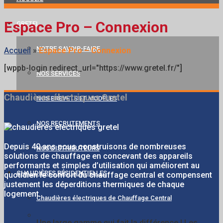
Espace Pro – Connexion
GRETEL
NOTRE SAVOIR-FAIRE
Accueil
»
Espace Pro – Connexion
[wppb-login redirect_url="https://www.gretel.fr/"]
NOS SERVICES
Chaudières électriques Gretel
NOS BREVETS ET MODÈLES
NOS RECRUTEMENTS
Depuis 40 ans nous construisons de nombreuses
NOS DISTRIBUTEURS
solutions de chauffage en concevant des appareils
performants et simples d’utilisation qui améliorent au
CHAUDIÈRES RÉSIDENTIELLES
quotidien le confort du chauffage central et compensent
justement les déperditions thermiques de chaque
logement.
Chaudières électriques de Chauffage Central
Une large gamme qui fait la différence ! Les