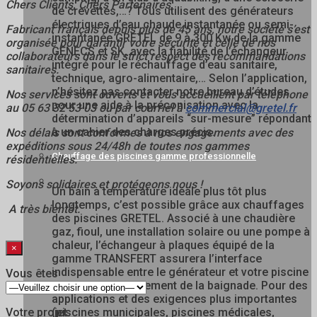
Chers Clients, Chers Partenaires,
de crevettes,…? Tous utilisent des générateurs
électriques d’eau chaude instantanée ou semi-
Fabricant français depuis plus de 45 ans, notre société s’est
instantanée GRETEL de 9 à 300 Kw de la gamme
organisée pour garantir votre sécurité et celle de nos
GENECS et SK, avec la fiabilité de l’échangeur
collaborateurs dans
le strict respect des recommandations
intégré pour le réchauffage d’eau sanitaire,
sanitaires.
technique, agro-alimentaire,… Selon l’application,
n’hésitez pas contacter notre bureau d’études
Nos services sont ouverts et vous accueillent par téléphone
pour une aide à la préconisation avec la
au 05 63 32 53 03 ou par courriel à
commercial@gretel.fr
détermination d’appareils “sur-mesure” répondant
à un cahier des charges précis.
Nos délais sont conformes à nos engagements avec des
expéditions sous 24/48h de toutes nos gammes
Chauffage des piscines gamme professionnelle
résidentielles.
Soyons solidaires et protégeons nous !
Un bain à température idéale plus tôt plus
longtemps, c’est possible grâce aux chauffages
A très bientôt.
des piscines GRETEL. Associé à une chaudière
gaz, fioul, une installation solaire ou une pompe à
chaleur, l’échangeur à plaques équipé de la
×
gamme TRANSFERT assurera l’interface
indispensable entre le générateur et votre piscine
Vous êtes
pour profiter pleinement de la baignade. Pour des
applications et des exigences plus importantes
(piscines municipales, piscines médicales,
Votre projet