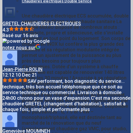
Chaudières électriques Double Service
Une chaudière électrique ECS accumulée, double
service : chauffage + eau chaude sanitaire La
GRETEL CHAUDIERES ELECTRIQUES
gamme MIXéO dispose de nombreux atouts :
4.3
compacte, propre et silencieuse, elle s’installe
Basé sur 16 avis
aisément en tout point du logement. Son corps de
chauffe en INOX lui confère la plus grande des
notez nous sur
fiabilités et sa régulation modulante intégrée
permet un ajustement de la puissance au plus
près des besoins pour toujours plus
d’économies. Dotée d’un système à chauffe
Jean-Pierre ROLIN
rapide, elle est capable de renouveler 140 litres
12:12 10 Dec 21
toutes les 30 minutes ! Associée à sa régulation
SAV performant, bon diagnostic du service
...
ECS intelligente et auto adaptative, la MIXéO
technique, très bon accueil téléphonique que ce soit au
anticipe les besoins de puisage et ajuste la
service technique ou commercial. Livraison à domicile
quantité d’eau chaude à fournir au bon moment,
24h00 chrono pour un vase d'expansion.C'est ma seconde
procurant ainsi des économies significatives par
chaudière GRETEL (changement d'habitation), satisfait à
rapport à un chauffe-eau traditionnel. Disponible
chaque fois, simple et performante.
plus
en 3 puissances : 6, 7.5 et 9 kW –
monophasé/triphasé, elle est destinée tant au
marché de la rénovation que du neuf
(remplacement chaudière gaz VMC, pour studio,
Geneviève MOUMNEH