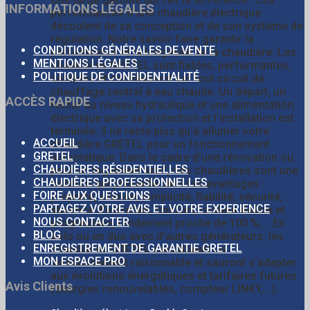
INFORMATIONS LÉGALES
performances d’une chaudière électrique
découlent de sa conception et de son système de
régulation. Notre savoir-faire garantir la
CONDITIONS GÉNÉRALES DE VENTE
performance et la longévité de la chaudière. Les
MENTIONS LÉGALES
chaudières GRETEL sont fiables, performantes,
POLITIQUE DE CONFIDENTIALITÉ
durables et conviennent sur tout circuit de
chauffage central à eau chaude. Un départ, un
ACCÈS RAPIDE
retour au niveau hydraulique et une alimentation
électrique avec sa protection et l’installation est
terminée. Il ne reste plus qu’à allumer votre
ACCUEIL
chaudière GRETEL pour un fonctionnement
GRETEL
automatique. Dans le cadre d’une rénovation ou
CHAUDIÈRES RÉSIDENTIELLES
pour un logement neuf, nos chaudières sont une
CHAUDIÈRES PROFESSIONNELLES
solution qui présente bien des avantages :
FOIRE AUX QUESTIONS
propreté, silence, simplicité, fiabilité, sécurité,
PARTAGEZ VOTRE AVIS ET VOTRE EXPERIENCE
absence d’entretien, confort, chaleur douce et
NOUS CONTACTER
progressive, rendement proche de 100 %,… En
BLOG
solo ou en duo avec d’autres générateurs, les
ENREGISTREMENT DE GARANTIE GRETEL
chaudières GRETEL constituent un
MON ESPACE PRO
investissement raisonnable et sauront s’adapter
aux évolutions énergétiques et tarifaires futures
Avis Clients
(énergies renouvelables, compteur LINKY,…).